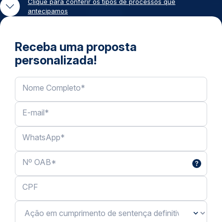
Clique para conferir os tipos de processos que
antecipamos
Receba uma proposta
personalizada!
Nome Completo
*
E-mail
*
WhatsApp
*
Nº OAB
*
CPF