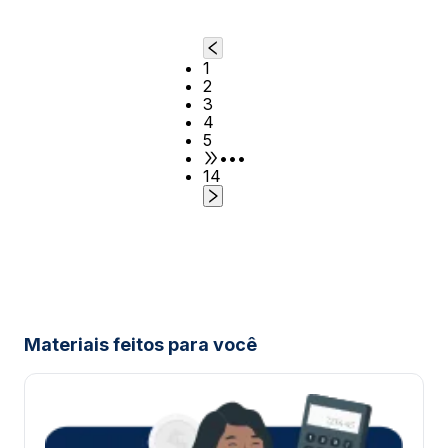
1
2
3
4
5
•••
14
Materiais feitos para você