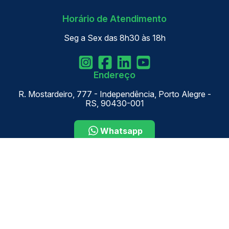
Horário de Atendimento
Seg a Sex das 8h30 às 18h
Endereço
R. Mostardeiro, 777 - Independência, Porto Alegre -
RS, 90430-001
Whatsapp
Newsletter
Inscreva-se em nossa newsletter para receber as
principais notícias e ficar atualizado!
Enviar
Verificada por