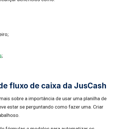
iro;
s
;
 de fluxo de caixa da JusCash
ais sobre a importância de usar uma planilha de
deve estar se perguntando como fazer uma. Criar
abalhoso.
o de fórmulas e modelos para automatizar os