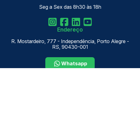
Seg a Sex das 8h30 às 18h
Endereço
R. Mostardeiro, 777 - Independência, Porto Alegre -
RS, 90430-001
Whatsapp
Newsletter
Inscreva-se em nossa newsletter para receber as
principais notícias e ficar atualizado!
Enviar
Verificada por